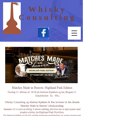
Whisky
Consulting
Matches Made in Heaven: Highland Park Edition
Onsdag 11. februar, kl. 18.30 på Abelone Kjøkken og bar, Brugata 11
Enkeltbillett : Kr. 995,-
Whisky Consulting og Abelone Kjøkken & Bar inviterer til den åttende
‘Matches Made In Heaven’ whiskymiddag.
Sammen vil vi nyte en deilig 3-retters middag, der hver rett er nøye parret med
utsøkte whisky fra Highland Park Distillery.
Og denne kvelden vil du bli guidet gjennom opplevelsen av ingen ringere enn