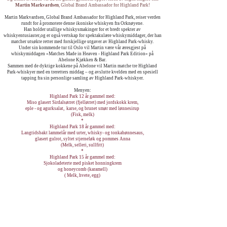
Martin Markvardsen
, Global Brand Ambassador for Highland Park!
Martin Markvardsen, Global Brand Ambassador for Highland Park, reiser verden
rundt for å promotere denne ikoniske whiskyen fra Orknøyene.
Han holder utallige whiskysmakinger for et bredt spekter av
whiskyentusiaster,og er også vertskap for spektakulære whiskymiddager, der han
matcher utsøkte retter med forskjellige utgaver av Highland Park-whisky.
Under sin kommende tur til Oslo vil Martin være vår æresgjest på
whiskymiddagen «Matches Made in Heaven - Highland Park Edition» på
Abelone Kjøkken & Bar.
Sammen med de dyktige kokkene på Abelone vil Martin matche tre Highland
Park-whiskyer med en treretters middag – og avslutte kvelden med en spesiell
tapping fra sin personlige samling av Highland Park-whiskyer.
Menyen:
Highland Park 12 år gammel med:
Miso glasert Sirdalsørret (fjellørret) med jordskokk krem,
eple - og agurksalat, karse, og brunet smør med lønnesirup
(Fisk, melk)
*
Highland Park 18 år gammel med:
Langtidsbakt lammelår med urter, whisky- og tonkabønnesaus,
glasert gulrot, syltet stjerneløk og pommes Anna
(Melk, selleri, sullfitt)
*
Highland Park 15 år gammel med:
Sjokoladeterte med pisket honningkrem
og honeycomb (karamell)
( Melk, hvete, egg)
*
‘Martin’s surprise’ Highland Park med kaffe
Billetter finne du i nettbutikken